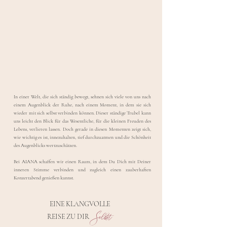
In einer Welt, die sich ständig bewegt, sehnen sich viele von uns nach
einem Augenblick der Ruhe, nach einem Moment, in dem sie sich
wieder mit sich selbst verbinden können. Dieser ständige Trubel kann
uns leicht den Blick für das Wesentliche, für die kleinen Freuden des
Lebens, verlieren lassen. Doch gerade in diesen Momenten zeigt sich,
wie wichtig es ist, innezuhalten, tief durchzuatmen und die Schönheit
des Augenblicks wertzuschätzen.
Bei AIANA schaffen wir einen Raum, in dem Du Dich mit Deiner
inneren Stimme verbinden und zugleich einen zauberhaften
Konzertabend genießen kannst.
EINE KLANGVOLLE
Selbst
REISE
ZU DIR