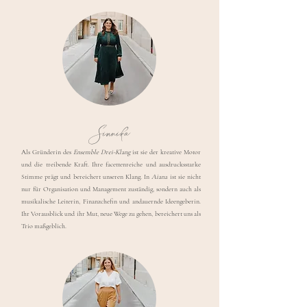
Sinnika
Als Gründerin des
Ensemble Drei-Klang
ist sie der kreative Motor
und die treibende Kraft. Ihre facettenreiche und ausdrucksstarke
Stimme prägt und bereichert unseren Klang. In
Aiana
ist sie nicht
nur für Organisation und Management zuständig, sondern auch als
musikalische Leiterin, Finanzchefin und andauernde Ideengeberin.
Ihr Vorausblick und ihr Mut, neue Wege zu gehen, bereichert uns als
Trio maßgeblich.