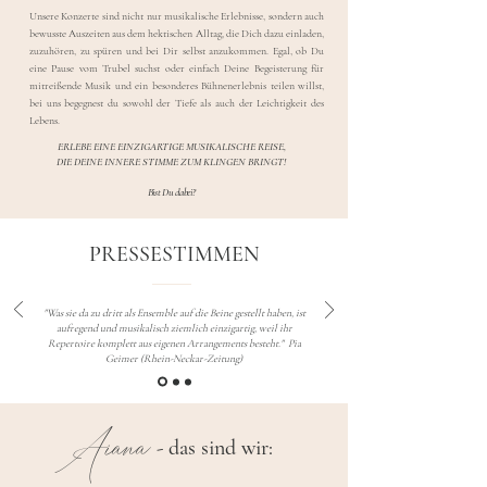
Unsere Konzerte sind nicht nur musikalische Erlebnisse, sondern auch
bewusste Auszeiten aus dem hektischen Alltag, die Dich dazu einladen,
zuzuhören, zu spüren und bei Dir selbst anzukommen.
Egal, ob Du
eine Pause vom Trubel suchst oder einfach Deine Begeisterung für
mitreißende Musik und ein besonderes Bühnenerlebnis teilen willst,
bei uns begegnest du sowohl der Tiefe als auch der Leichtigkeit des
Lebens.
ERLEBE EINE EINZIGARTIGE MUSIKALISCHE REISE,
DIE DEINE INNERE STIMME ZUM KLINGEN BRINGT!
Bist Du dabei?
PRESSESTIMMEN
"Was sie da zu dritt als Ensemble auf die Beine gestellt haben, ist
aufregend und musikalisch ziemlich einzigartig, weil ihr
Repertoire komplett aus eigenen Arrangements besteht." Pia
Geimer (Rhein-Neckar-Zeitung)
Aiana
- das sind wir: