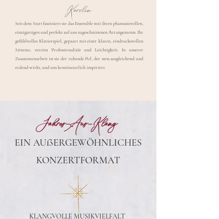
Karolin
Seit dem Start fasziniert sie das Ensemble mit ihren phantasievollen,
einzigartigen und perfekt auf uns zugeschnittenen Arrangements. Ihr
gefühlvolles Klavierspiel, gepaart mit einer klaren, eindrucksvollen
Stimme, vereint Professionalität und Leichtigkeit. In unserer
Zusammenarbeit ist sie der ruhende Pol, der stets ausgleichend und
erdend wirkt, und uns kontinuierlich inspiriert.
Jahres-Aus-Klang
EIN AUßERGEWÖHNLICHES
KONZERTFORMAT
KLANGVOLLE MUSIKVIELFALT