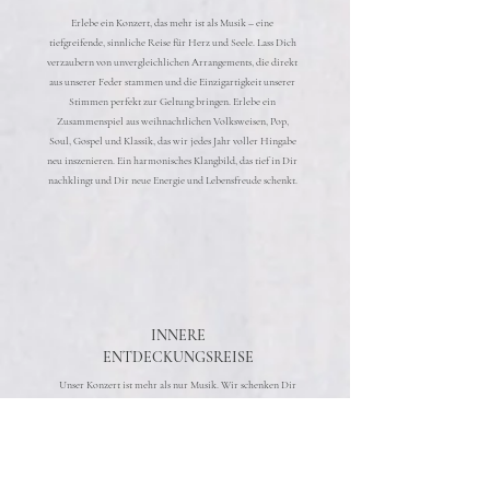
Erlebe ein Konzert, das mehr ist als Musik – eine
tiefgreifende, sinnliche Reise für Herz und Seele. Lass Dich
verzaubern von unvergleichlichen Arrangements, die direkt
aus unserer Feder stammen und die Einzigartigkeit unserer
Stimmen perfekt zur Geltung bringen. Erlebe ein
Zusammenspiel aus weihnachtlichen Volksweisen, Pop,
Soul, Gospel und Klassik, das wir jedes Jahr voller Hingabe
neu inszenieren. Ein harmonisches Klangbild, das tief in Dir
nachklingt und Dir neue Energie und Lebensfreude schenkt.
INNERE
ENTDECKUNGSREISE
Unser Konzert ist mehr als nur Musik. Wir schenken Dir
den Raum für Reflexion und inneres Wachstum. Neben
unserer Musik erwarten Dich eigens geschriebene Gedichte,
Texte und Gedanken über Themen, die uns selbst
beschäftigen und Dich zur Selbstreflexion einladen. Dies ist
eine einzigartige Gelegenheit, sich von Altem zu lösen und