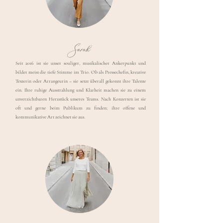
Sarah
Seit 2016 ist sie unser souliger, musikalischer Ankerpunkt und
bildet meist die tiefe Stimme im Trio. Ob als Pressechefin, kreative
Texterin oder Arrangeurin – sie setzt überall gekonnt ihre Talente
ein. Ihre ruhige Ausstrahlung und Klarheit machen sie zu einem
unverzichtbaren Herzstück unseres Teams. Nach Konzerten ist sie
oft und gerne beim Publikum zu finden; ihre offene und
kommunikative Art zeichnet sie aus.